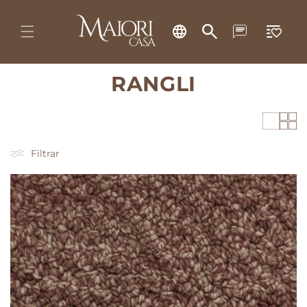
Ir
directamente
al contenido
Carrito
C
RANGLI
o
l
Filtrar
e
c
c
i
ó
n