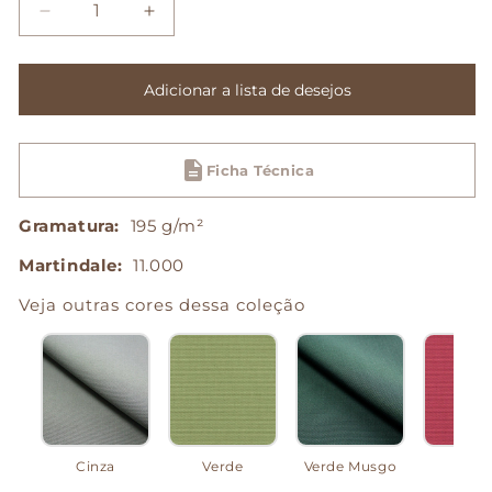
Diminuir
Aumentar
a
a
quantidade
quantidade
de
de
Adicionar a lista de desejos
Calista
Calista
-
-
Azul
Azul
Ficha Técnica
Marinho
Marinho
Gramatura:
195 g/m²
Martindale:
11.000
Veja outras cores dessa coleção
Cinza
Verde
Verde Musgo
Ros