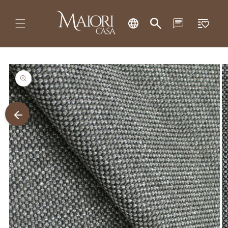
Pular
Lista
para o
conteúdo
de
desejos
Pular para
as
informações
do produto