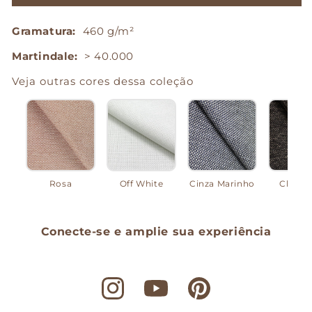
Talent
Talent
-
-
Gramatura:
460 g/m²
Cinza
Cinza
Mescla
Mescla
Martindale:
> 40.000
Veja outras cores dessa coleção
Rosa
Off White
Cinza Marinho
Chocol
Conecte-se e amplie sua experiência
Instagram
YouTube
Pinterest