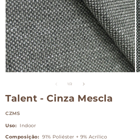
Abrir
Ab
mídia
mí
1
2
de
1
/
2
na
n
janela
ja
Talent - Cinza Mescla
modal
m
CZMS
Uso:
Indoor
Composição:
91% Poliéster + 9% Acrílico