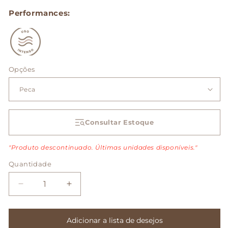
Performances:
Opções
Consultar Estoque
"Produto descontinuado. Últimas unidades disponíveis."
Quantidade
Diminuir
Aumentar
a
a
quantidade
quantidade
de
de
Adicionar a lista de desejos