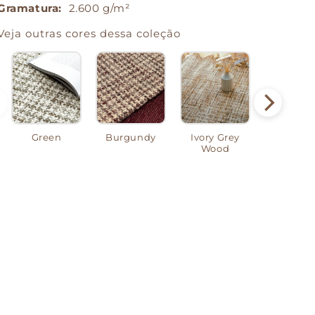
Gramatura:
2.600 g/m²
Veja outras cores dessa coleção
Green
Burgundy
Ivory Grey
Ivory Oat
Wood