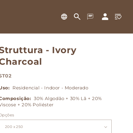
Lista
Fazer
de
login
desejos
Struttura - Ivory
Charcoal
ST02
Uso:
Residencial - Indoor - Moderado
Composição:
30% Algodão + 30% Lã + 20%
Viscose + 20% Poliéster
Opções