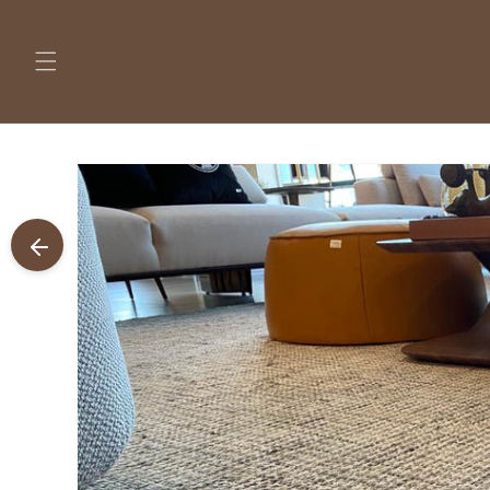
Pular
para o
conteúdo
Pular para
as
informações
do produto