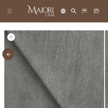
Pular
Lista
para o
conteúdo
de
desejos
Pular para
as
informações
do produto