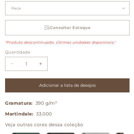
Consultar Estoque
"Produto descontinuado. Últimas unidades disponíveis."
Quantidade
Diminuir
Aumentar
a
a
quantidade
quantidade
de
de
Adicionar a lista de desejos
Style
Style
-
-
Gramatura:
390 g/m²
Cinza
Cinza
Martindale:
33.000
Veja outras cores dessa coleção