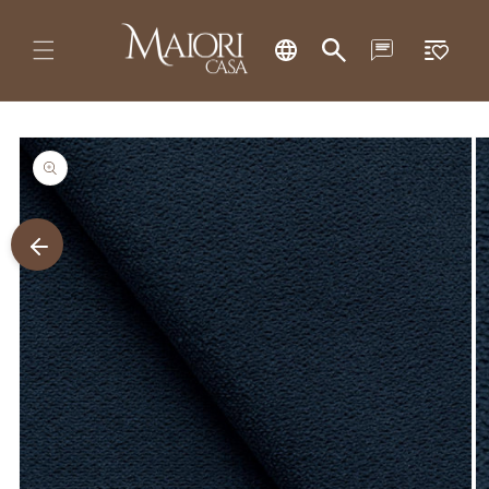
Pular
Lista
para o
conteúdo
de
desejos
Pular para
as
informações
do produto