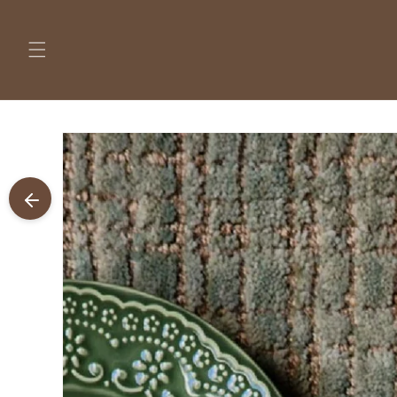
Pular
para o
conteúdo
Pular para
as
informações
do produto