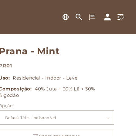
Lista
Fazer
de
login
desejos
Prana - Mint
PR01
Uso:
Residencial - Indoor - Leve
Composição:
40% Juta + 30% Lã + 30%
Algodão
Opções