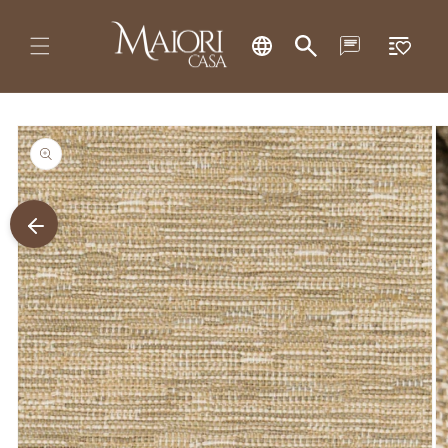
Pular
Lista
para o
conteúdo
de
desejos
Pular para
as
informações
do produto