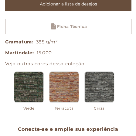
de
de
Adicionar a lista de desejos
Búzios
Búzios
-
-
Off
Off
Ficha Técnica
White
White
Gramatura:
385 g/m²
Martindale:
15.000
Veja outras cores dessa coleção
Verde
Terracota
Cinza
Conecte-se e amplie sua experiência