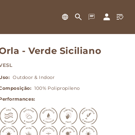
Lista
Fazer
de
login
desejos
Orla - Verde Siciliano
VESL
Uso:
Outdoor & Indoor
Composição:
100% Polipropileno
Performances: