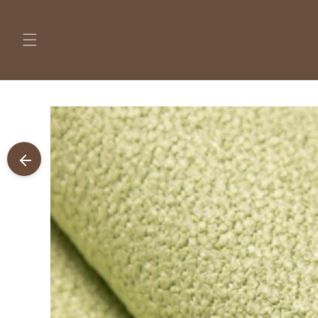
Pular
para o
conteúdo
Pular para
as
informações
do produto