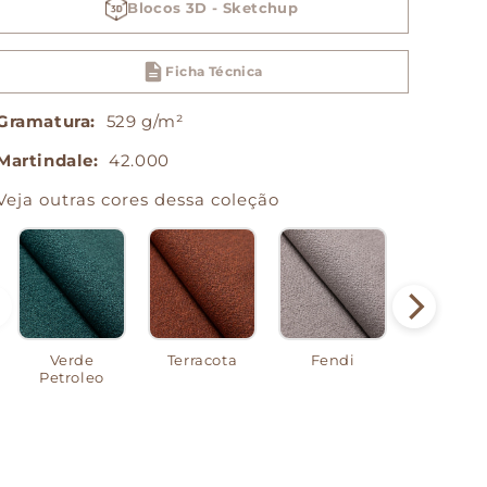
Siciliano
Siciliano
Blocos 3D - Sketchup
Ficha Técnica
Gramatura:
529 g/m²
Martindale:
42.000
Veja outras cores dessa coleção
Verde
Terracota
Fendi
Branc
Petroleo