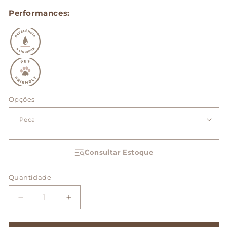
Performances:
Opções
Consultar Estoque
Quantidade
Diminuir
Aumentar
a
a
quantidade
quantidade