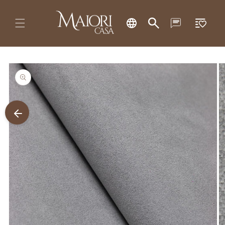
Pular
Lista
para o
conteúdo
de
desejos
Pular para
as
informações
do produto