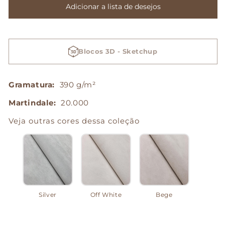
de
de
Adicionar a lista de desejos
Copenhague
Copenhague
-
-
Cinza
Cinza
Blocos 3D - Sketchup
Gramatura:
390 g/m²
Martindale:
20.000
Veja outras cores dessa coleção
Silver
Off White
Bege