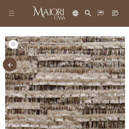
Pular
Lista
para o
conteúdo
de
desejos
Pular para
as
informações
do produto