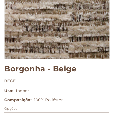
Abrir
mídia
Borgonha - Beige
1
na
janela
modal
BEGE
Uso:
Indoor
Composição:
100% Poliéster
Opções