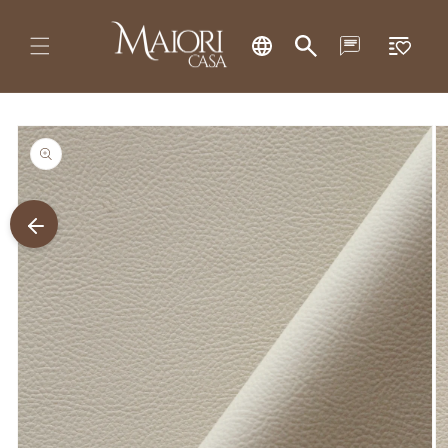
Pular
Lista
para o
conteúdo
de
desejos
Pular para
as
informações
do produto