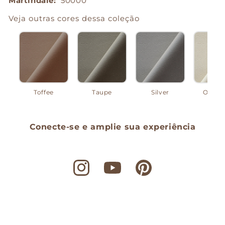
Martindale:
50000
Veja outras cores dessa coleção
Toffee
Taupe
Silver
Off Wh
Conecte-se e amplie sua experiência
Instagram
YouTube
Pinterest
© 2026,
Maiori Casa
Com tecnologia da Shopify