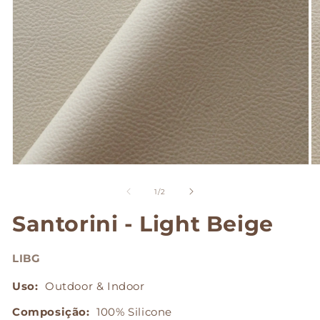
Abrir
Ab
mídia
mí
1
2
de
1
/
2
na
n
janela
ja
Santorini - Light Beige
modal
m
LIBG
Uso:
Outdoor & Indoor
Composição:
100% Silicone